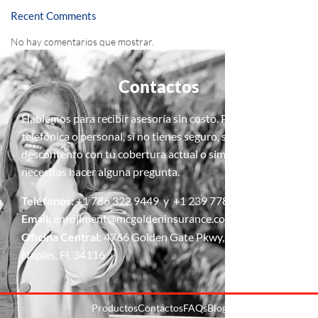
Recent Comments
No hay comentarios que mostrar.
Contactos
Hablemos para recibir asesoría sin costo. Pide una cita,
telefónica o personal, si no tienes seguro, si estás
descontento con tu cobertura actual o simplemente si
necesitas hacer alguna pregunta.
Teléfonos:
+1 786 322 9449 y +1 239 778 5427
Email:
enrollment@mcgoldeninsurance.com
Oficina Central:
4766 Golden Gate Pkwy, suite 4,
Naples, Fl, 34116
Productos
Contactos
FAQs
Blog