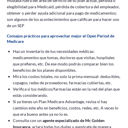
Mudada fuera del área de servicio de su plan actual, pérdida o
elegibilidad para Medicaid, pérdida de cobertura del empleador,
obtener o perder ayuda adicional para pago de medicamentos;
son algunos de los acontecimientos que califican para hacer uso
de un SEP
Consejos prácticos para aprovechar mejor el Open Period de
Medicare
Haz un inventario de tus necesidades médicas:
medicamentos que tomas, doctores que visitas, hospitales
que prefieres, etc. De ese modo podrás comparar bien los
beneficios de los planes disponibles.
Mira los costos totales, no solo la prima mensual: deducibles,
copagos, redes de proveedores, farmacias cubiertas, etc.
Verifica si tus médicos/farmacias están en la red del plan que
estás considerando.
Si ya tienes un Plan Medicare Advantage, revisa si hay
cambios este año en beneficios, costos, redes, etc. A veces lo
que era bueno antes ya no lo es.
Consulta con un
agente especializado de Mc Golden
Insurance
, aclara todas tus dudas y asesórate de manera