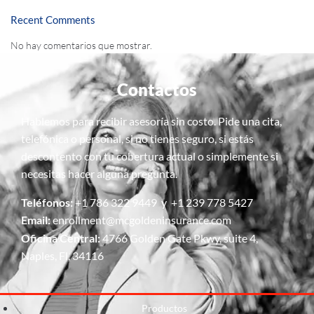
Recent Comments
No hay comentarios que mostrar.
Contactos
Hablemos para recibir asesoría sin costo. Pide una cita,
telefónica o personal, si no tienes seguro, si estás
descontento con tu cobertura actual o simplemente si
necesitas hacer alguna pregunta.
Teléfonos:
+1 786 322 9449 y +1 239 778 5427
Email:
enrollment@mcgoldeninsurance.com
Oficina Central:
4766 Golden Gate Pkwy, suite 4,
Naples, Fl, 34116
Productos