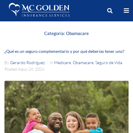
Categoría:
Obamacare
¿Qué es un seguro complementario y por qué deberías tener uno?
By
Gerardo Rodríguez
In
Medicare
,
Obamacare
,
Seguro de Vida
Posted
mayo 28, 2026