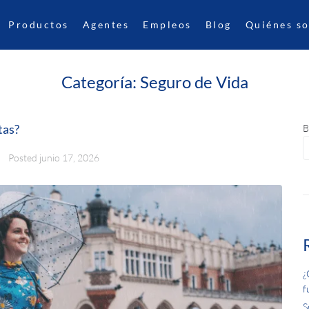
Productos
Agentes
Empleos
Blog
Quiénes s
Categoría:
Seguro de Vida
tas?
B
Posted
junio 17, 2026
¿
f
S