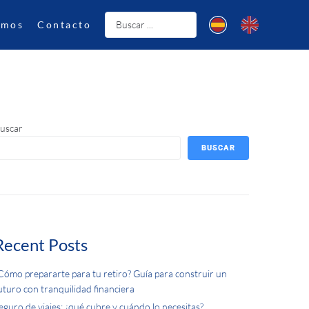
omos
Contacto
uscar
BUSCAR
Recent Posts
Cómo prepararte para tu retiro? Guía para construir un
uturo con tranquilidad financiera
eguro de viajes: ¿qué cubre y cuándo lo necesitas?