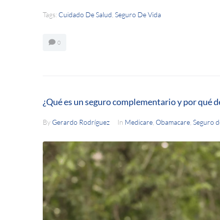
Tags:
Cuidado De Salud
,
Seguro De Vida
0
¿Qué es un seguro complementario y por qué d
By
Gerardo Rodríguez
In
Medicare
,
Obamacare
,
Seguro d