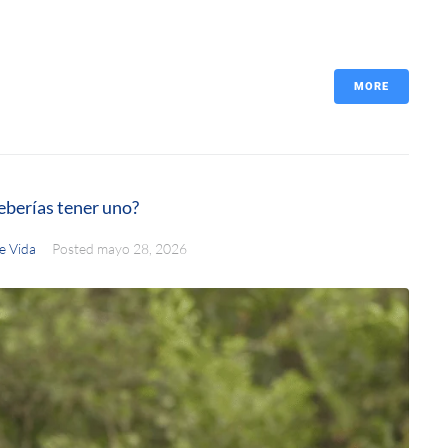
MORE
eberías tener uno?
e Vida
Posted
mayo 28, 2026