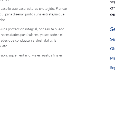
se
of
 pase lo que pase, estarás protegido. Planear
de
aquí para diseñar juntos una estrategia que
idos.
S
una protección integral, por eso te puedo
necesidades particulares, ya sea sobre el
Se
des que conduzcan al deshability, la
, etc.
Ob
ión, suplementario, viajes, gastos finales,
Me
Se