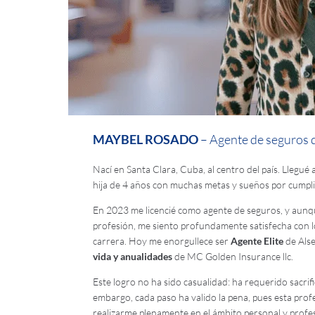
MAYBEL ROSADO
– Agente de seguros d
Nací en Santa Clara, Cuba, al centro del país. Llegué
hija de 4 años con muchas metas y sueños por cumpli
En 2023 me licencié como agente de seguros, y aunqu
profesión, me siento profundamente satisfecha con l
carrera. Hoy me enorgullece ser
Agente Elite
de Als
vida y anualidades
de MC Golden Insurance llc.
Este logro no ha sido casualidad: ha requerido sacrific
embargo, cada paso ha valido la pena, pues esta pro
realizarme plenamente en el ámbito personal y profes