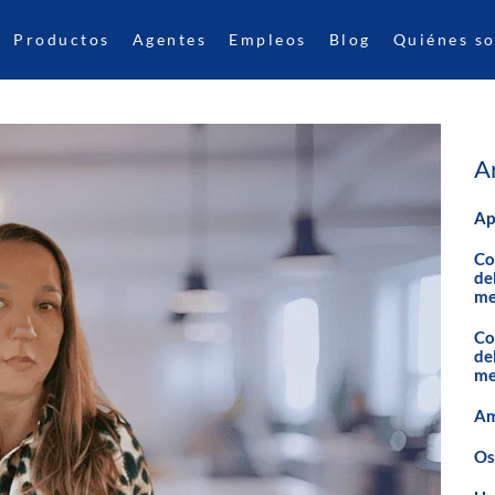
Productos
Agentes
Empleos
Blog
Quiénes s
A
Ap
Co
de
me
Co
de
me
Am
Os