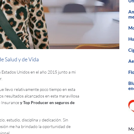
Un
Am
me
Mo
Hu
Ci
e Salud y de Vida
Ae
 a Estados Unidos en el año 2015 junto a mi
Fl
r.
Bl
en
e llevo relativamente poco tiempo en esta
os resultados alcanzados en esta maravillosa
e Insurance
y Top Producer en seguros de
io, estudio, disciplina y dedicación. Sin
fesión me ha brindado la oportunidad de
Mc
ional.