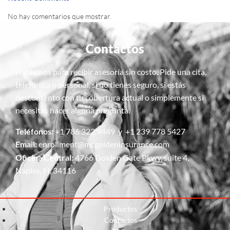
No hay comentarios que mostrar.
Contactos
Hablemos para recibir asesoría sin costo. Pide una cita,
telefónica o personal, si no tienes seguro, si estás
descontento con tu cobertura actual o simplemente si
necesitas hacer alguna pregunta.
Teléfonos:
+1 786 322 9449 y +1 239 778 5427
Email:
enrollment@mcgoldeninsurance.com
Oficina Central:
4766 Golden Gate Pkwy, suite 4,
Naples, Fl, 34116
Productos
Contactos